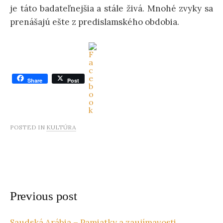
je táto badateľnejšia a stále živá. Mnohé zvyky sa
n
prenášajú ešte z predislamského obdobia.
t
Share
Post
POSTED IN
KULTÚRA
Previous post
Saudská Arábia – Pamiatky a zaujímavosti