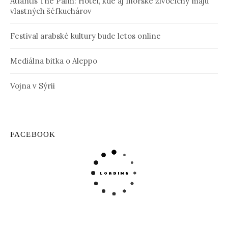
Atlantis The Palm: Hotel, kde aj morské živočíchy majú
vlastných šéfkuchárov
Festival arabské kultury bude letos online
Mediálna bitka o Aleppo
Vojna v Sýrii
FACEBOOK