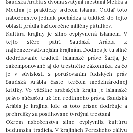
Saudská Arábia s dvoma svätými mestami Mekka a
p
ť
Medina je prakticky srdcom islamu. Odtiaľ toto
náboženstvo jednak pochádza a taktiež do tejto
t
:
oblasti prúdia každoročne milióny pútnikov.
Kultúra krajiny je silno ovplyvnená islamom. V
o
tejto sfére patrí Saudská Arábia k
najkonzervatívnejším krajinám. Dodnes je tu silné
c
dodržiavanie tradícií. Islamské právo Šarija, je
zakomponované aj do trestného zákonníka, za čo
o
je v súvislosti s porušovaním ľudských práv
Saudská Arábia často terčom medzinárodnej
n
kritiky. Vo väčšine arabských krajín je islamské
právo súčasťou už len rodinného práva. Saudská
Arábia je krajina, kde sa toto prísne dodržuje a
t
prehrešky sú postihované tvrdými trestami.
Okrem náboženstva silne ovplyvnila kultúru
e
beduínska tradícia. V krajinách Perzského zálivu