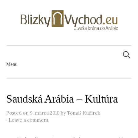
H
Menu
ľ
S
a
Saudská Arábia – Kultúra
k
d
Posted on
9. marca 2010
by
Tomáš Kučírek
·
Leave a comment
i
a