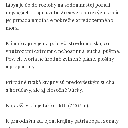
Líbya je čo do rozlohy na sedemnástej pozícii
n
najväčších krajín sveta. Zo severoafrických krajín
jej pripadá najdlhšie pobrežie Stredozemného
t
mora.
Klíma krajiny je na pobreží stredomorská, vo
vnútrozemí extrémne nehostinná, suchá, púštna.
Povrch tvoria neúrodné zvlnené pláne, plošiny
a prepadliny.
Prírodné riziká krajiny sú predovšetkým suchá
a horúčavy, ale aj piesočné búrky.
Najvyšší vrch je Bikku Bitti (2,267 m).
K prírodným zdrojom krajiny patria ropa , zemný