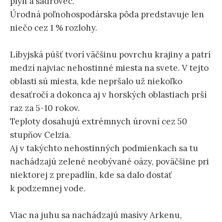
plyn a sadrovec.
Úrodná poľnohospodárska pôda predstavuje len
niečo cez 1 % rozlohy.
Líbyjská púšť tvorí väčšinu povrchu krajiny a patrí
medzí najviac nehostinné miesta na svete. V tejto
oblasti sú miesta, kde nepršalo už niekoľko
desaťročí a dokonca aj v horských oblastiach prší
raz za 5-10 rokov.
Teploty dosahujú extrémnych úrovní cez 50
stupňov Celzia.
Aj v takýchto nehostinných podmienkach sa tu
nachádzajú zelené neobývané oázy, poväčšine pri
niektorej z prepadlín, kde sa dalo dostať
k podzemnej vode.
Viac na juhu sa nachádzajú masívy Arkenu,