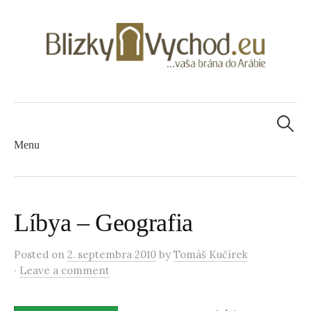
H
Menu
ľ
S
a
Líbya – Geografia
k
d
Posted on
2. septembra 2010
by
Tomáš Kučírek
·
Leave a comment
i
a