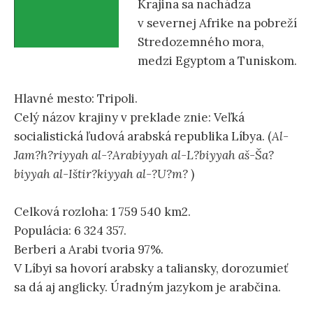
Krajina sa nachádza
p
ť
v severnej Afrike na pobreží
Stredozemného mora,
t
:
medzi Egyptom a Tuniskom.
o
Hlavné mesto: Tripoli.
Celý názov krajiny v preklade znie: Veľká
c
socialistická ľudová arabská republika Líbya. (
Al-
Jam?h?riyyah al-?Arabiyyah al-L?biyyah aš-Ša?
o
biyyah al-Ištir?kiyyah al-?U?m?
)
n
Celková rozloha: 1 759 540 km2.
Populácia: 6 324 357.
Berberi a Arabi tvoria 97%.
t
V Líbyi sa hovorí arabsky a taliansky, dorozumieť
sa dá aj anglicky. Úradným jazykom je arabčina.
e